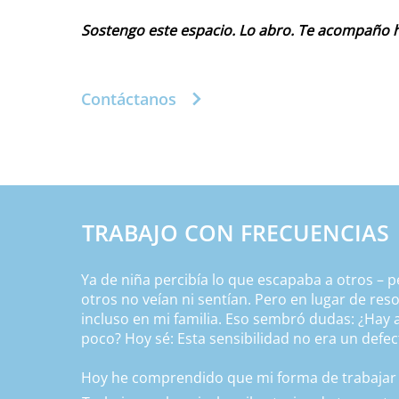
Sostengo este espacio. Lo abro. Te acompaño ha
Contáctanos
TRABAJO CON FRECUENCIAS
Ya de niña percibía lo que escapaba a otros – p
otros no veían ni sentían. Pero en lugar de re
incluso en mi familia. Eso sembró dudas: ¿Hay
poco? Hoy sé: Esta sensibilidad no era un defec
Hoy he comprendido que mi forma de trabajar 