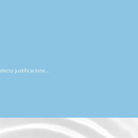
ecto justificaciones 
 percepción, la 
 mente analice o 