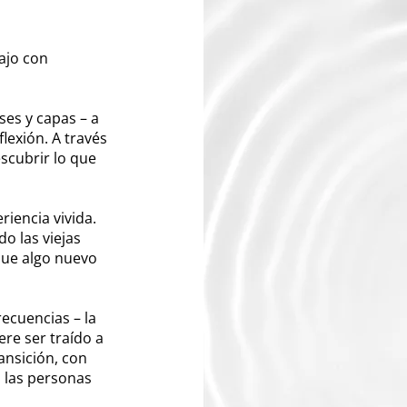
ajo con
ses y capas – a
flexión. A través
escubrir lo que
iencia vivida.
o las viejas
que algo nuevo
recuencias – la
ere ser traído a
ansición, con
 las personas