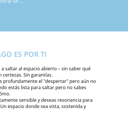
ntrar en 
ón 
la 
GO ES POR TI
 a saltar al espacio abierto – sin saber qué
 certezas. Sin garantías.
s profundamente el "despertar" pero aún no
o estás lista para saltar pero no sabes
cómo.
ltamente sensible y deseas resonancia para
. Un espacio donde sea vista, sostenida y