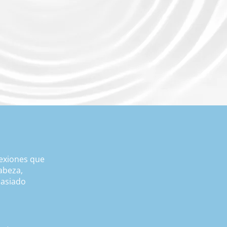
nexiones que
abeza,
masiado