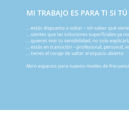
MI TRABAJO ES PARA TI SI TÚ
… estás dispuesta a soltar – sin saber qué vien
… sientes que las soluciones superficiales ya no
… quieres vivir tu sensibilidad, no solo explicarl
… estás en transición – profesional, personal, 
… tienes el coraje de saltar al espacio abierto
Abro espacios para nuevos niveles de frecuencia.
lógicas. Algo nuevo está sucediendo – todavía p
Este trabajo es preverbal y prerracional. Ocurre
presencia y la sintonización energética.

Esto significa: Experimentas directamente – a tr
categorice.

Requiere tiempo, dedicación y coraje. Si esto r