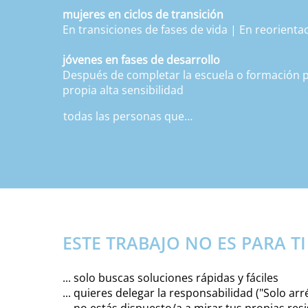
mujeres en ciclos de transición
En transiciones de fases de vida | En reorienta
jóvenes en fases de desarrollo
Después de completar la escuela o formación p
propia alta sensibilidad
todas las personas que

Sienten que las soluciones superficiales ya no 
camino. Son capaces de autorreflexión. Son emo
aguda que 

requiera apoyo terapéutico).

Este trabajo no es una solución rápida. Requier
ESTE TRABAJO NO ES PARA TI S
... solo buscas soluciones rápidas y fáciles
... quieres delegar la responsabilidad ("Solo ar