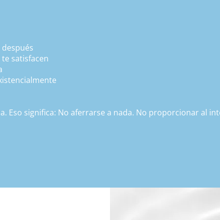
e después
 te satisfacen
a
existencialmente
 Eso significa: No aferrarse a nada. No proporcionar al intel
oco claro, pero se está aclarando.

 antes del lenguaje, antes de la comprensión. Trabaja con la
avés de tu cuerpo, tu intuición, tu energía – antes de que tu
esuena contigo – entonces estás en el lugar correcto.