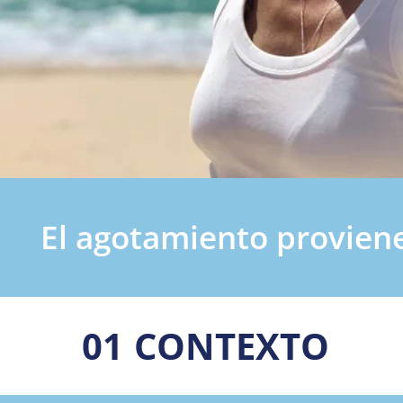
     El agotamiento provien
01
CONTEXTO