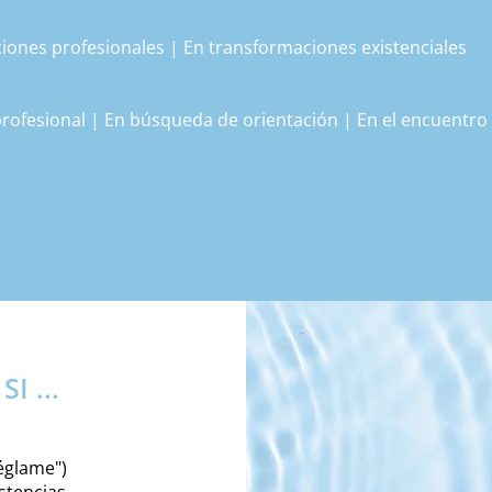
ciones profesionales | En transformaciones existenciales
rofesional | En búsqueda de orientación | En el encuentro
funcionan. Están dispuestas a asumir responsabilidad por su
cionalmente estables para involucrarse en procesos (no en 
e tiempo, dedicación y coraje.
I ...
réglame")