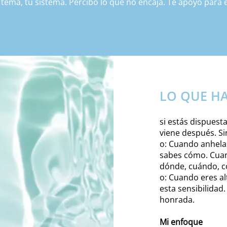
u tema, tu sistema. Percibo lo que no encaja. Te apoyo para e
sente ahora, con lo que quiere revelarse.

s, sino a través de la percepción, la presencia y la alineaci
aje es el portador, no la meta. Sirve a la comprensión, no a 
.
LO QUE HA
si estás dispuesta
viene después. Sin
o: Cuando anhela
sabes cómo. Cuand
dónde, cuándo, 
o: Cuando eres a
esta sensibilidad
honrada.
Mi enfoque